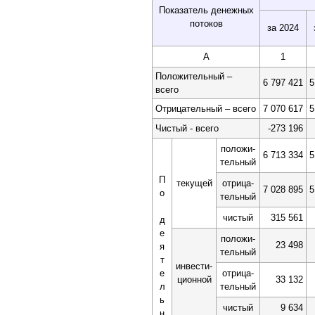
Показатель денежных
потоков
за 2024
А
1
Положительный –
6 797 421
5
всего
Отрицательный – всего
7 070 617
5
Чистый - всего
-273 196
положи-
6 713 334
5
тельный
П
текущей
отрица-
7 028 895
5
о
тельный
чистый
315 561
д
е
положи-
23 498
я
тельный
т
инвести-
е
отрица-
ционной
33 132
л
тельный
ь
чистый
9 634
н