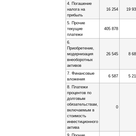
4. Погашение
налога на
16 254
19 9
прибыль
5. Прочие
текущие
405 878
платежи
6.
Приобретение,
модернизация
26 545
8 6
внеоборотных
активов
7. Финансовые
6 587
5 2
вложения
8. Платежи
процентов по
долговым
обязательствам,
0
включаемым в
стоимость
инвестиционного
актива
9. Прочие