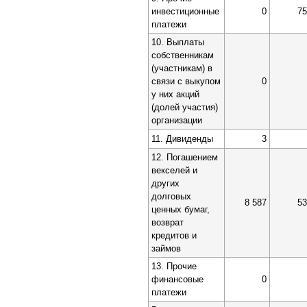
инвестиционные
0
75
платежи
10. Выплаты
собственникам
(участникам) в
связи с выкупом
0
у них акций
(долей участия)
организации
11. Дивиденды
3
12. Погашением
векселей и
других
долговых
8 587
53
ценных бумаг,
возврат
кредитов и
займов
13. Прочие
финансовые
0
платежи