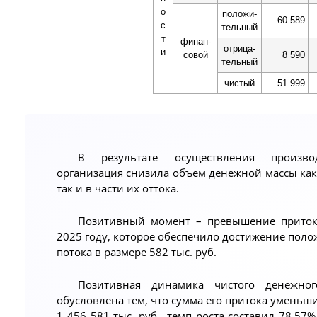
о
положи-
60 589
с
тельный
т
финан-
отрица-
и
совой
8 590
тельный
чистый
51 999
В результате осуществления производ
организация снизила объем денежной массы как 
так и в части их оттока.
Позитивный момент – превышение притока
2025 году, которое обеспечило достижение поло
потока в размере 582 тыс. руб.
Позитивная динамика чистого денежно
обусловлена тем, что сумма его притока уменьш
1 456 581 тыс. руб., темп роста составил 78.57