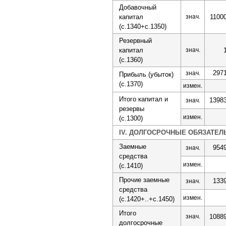
Добавочный
капитал
знач.
1100
(с.1340+с.1350)
Резервный
капитал
знач.
(с.1360)
297
знач.
Прибыль (убыток)
(с.1370)
измен.
Итого капитал и
1398
знач.
резервы
измен.
(с.1300)
IV. ДОЛГОСРОЧНЫЕ ОБЯЗАТЕЛ
Заемные
954
знач.
средства
измен.
(с.1410)
Прочие заемные
133
знач.
средства
измен.
(с.1420+..+с.1450)
Итого
знач.
1088
долгосрочные