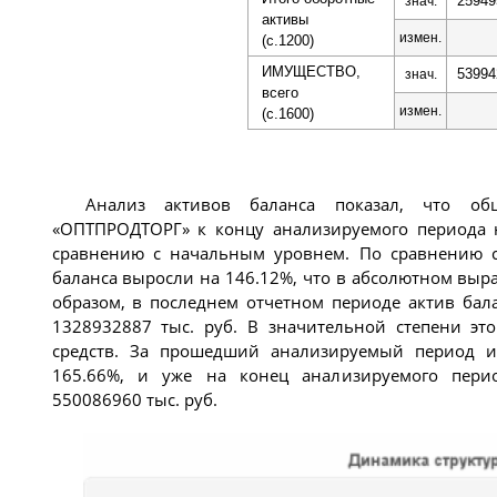
25949
знач.
активы
измен.
(с.1200)
ИМУЩЕСТВО,
53994
знач.
всего
измен.
(с.1600)
Анализ активов баланса показал, что об
«ОПТПРОДТОРГ» к концу анализируемого периода н
сравнению с начальным уровнем. По сравнению с
баланса выросли на 146.12%, что в абсолютном выр
образом, в последнем отчетном периоде актив бал
1328932887 тыс. руб. В значительной степени эт
средств. За прошедший анализируемый период их
165.66%, и уже на конец анализируемого перио
550086960 тыс. руб.