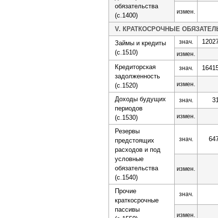
обязательства
измен.
(с.1400)
V. КРАТКОСРОЧНЫЕ ОБЯЗАТЕЛ
1202
знач.
Займы и кредиты
(с.1510)
измен.
Кредиторская
1641
знач.
задолженность
измен.
(с.1520)
Доходы будущих
3
знач.
периодов
измен.
(с.1530)
Резервы
64
знач.
предстоящих
расходов и под
условные
обязательства
измен.
(с.1540)
Прочие
знач.
краткосрочные
пассивы
измен.