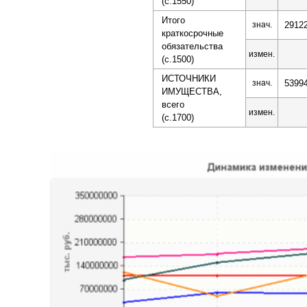
(с.1550)
Итого
знач.
2912
краткосрочные
обязательства
измен.
(с.1500)
ИСТОЧНИКИ
знач.
5399
ИМУЩЕСТВА,
всего
измен.
(с.1700)