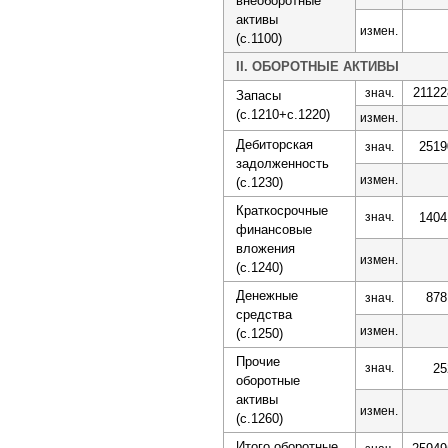
внеоборотные
активы
измен.
(с.1100)
II. ОБОРОТНЫЕ АКТИВЫ
21122
знач.
Запасы
(с.1210+с.1220)
измен.
Дебиторская
2519
знач.
задолженность
измен.
(с.1230)
Краткосрочные
знач.
1404
финансовые
вложения
измен.
(с.1240)
Денежные
878
знач.
средства
измен.
(с.1250)
Прочие
знач.
25
оборотные
активы
измен.
(с.1260)
Итого оборотные