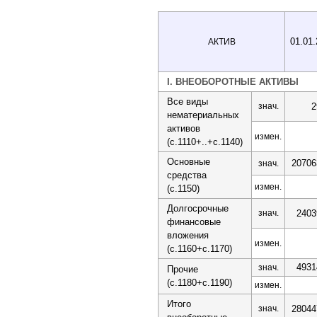
01.01
АКТИВ
I. ВНЕОБОРОТНЫЕ АКТИВЫ
Все виды
знач.
2
нематериальных
активов
измен.
(с.1110+..+с.1140)
Основные
20706
знач.
средства
измен.
(с.1150)
Долгосрочные
знач.
2403
финансовые
вложения
измен.
(с.1160+с.1170)
4931
знач.
Прочие
(с.1180+с.1190)
измен.
Итого
знач.
28044