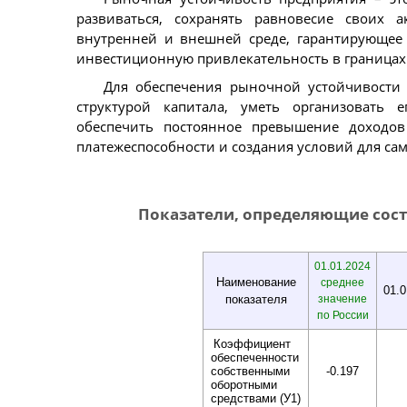
развиваться, сохранять равновесие своих 
внутренней и внешней среде, гарантирующее 
инвестиционную привлекательность в границах 
Для обеспечения рыночной устойчивости
структурой капитала, уметь организовать 
обеспечить постоянное превышение доходов
платежеспособности и создания условий для са
Показатели, определяющие сост
01.01.2024
Наименование
среднее
01.0
показателя
значение
по России
Коэффициент
обеспеченноcти
собственными
-0.197
оборотными
средствами (У1)