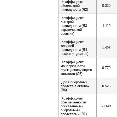
Коэффициент
абсолютной
0.330
ликвидности (Л2)
Коэффициент
быстрой
ликвидности (Л3
1.110
«критической
оценки»)
Коэффициент
текущей
1.495
ликвидности (Л4
покрытия долгов)
Коэффициент
маневренности
0.779
функционирующего
капитала (Л5)
Доля оборотных
средств в активах
0.525
(Л6)
Коэффициент
обеспеченности
собственными
-0.143
оборотными
средствами (Л7)