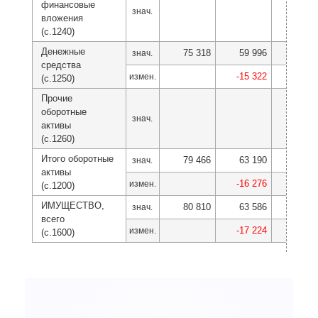
финансовые
знач.
вложения
(с.1240)
Денежные
75 318
59 996
34 1
знач.
средства
-15 322
-25 8
измен.
(с.1250)
Прочие
оборотные
знач.
активы
(с.1260)
Итого оборотные
79 466
63 190
37 38
знач.
активы
-16 276
-25 8
измен.
(с.1200)
ИМУЩЕСТВО,
80 810
63 586
37 68
знач.
всего
-17 224
-25 9
измен.
(с.1600)