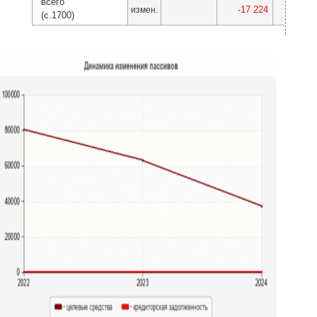
всего
-17 224
-25 9
измен.
(с.1700)