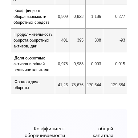
Коэффициент
0,909
0,923
1,186
0,277
оборачиваемости
оборотных средств
Продолжительность
401
395
308
-93
оборота оборотных
активов, дни
Доля оборотных
0,978
0,988
0,993
0,015
активов в общей
величине капитала
Фондоотдача,
41,26
75,676
170,644
129,384
обороты
Коэффициент общей
оборачиваемости капитала