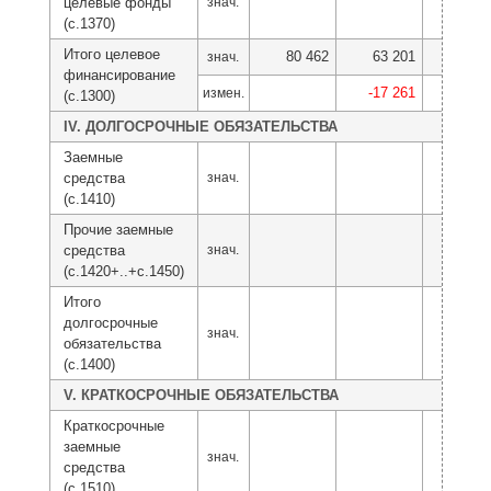
целевые фонды
знач.
(с.1370)
Итого целевое
80 462
63 201
37 4
знач.
финансирование
-17 261
-25 7
измен.
(с.1300)
IV. ДОЛГОСРОЧНЫЕ ОБЯЗАТЕЛЬСТВА
Заемные
средства
знач.
(с.1410)
Прочие заемные
средства
знач.
(с.1420+..+с.1450)
Итого
долгосрочные
знач.
обязательства
(с.1400)
V. КРАТКОСРОЧНЫЕ ОБЯЗАТЕЛЬСТВА
Краткосрочные
заемные
знач.
средства
(с.1510)