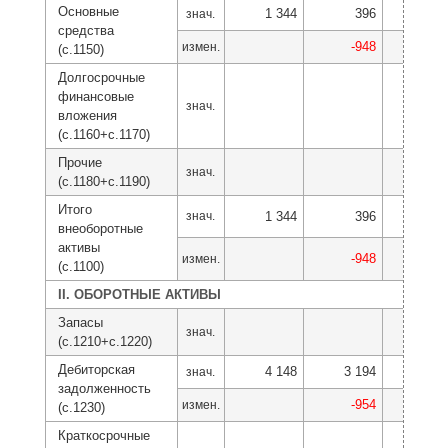
Основные
1 344
396
30
знач.
средства
-948
-
измен.
(с.1150)
Долгосрочные
финансовые
знач.
вложения
(с.1160+с.1170)
Прочие
знач.
(с.1180+с.1190)
Итого
знач.
1 344
396
30
внеоборотные
активы
-948
-
измен.
(с.1100)
II. ОБОРОТНЫЕ АКТИВЫ
Запасы
знач.
(с.1210+с.1220)
Дебиторская
4 148
3 194
3 2
знач.
задолженность
-954
7
измен.
(с.1230)
Краткосрочные