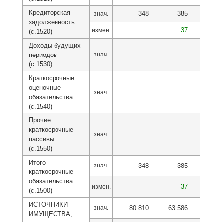
Кредиторская
348
385
2
знач.
задолженность
37
-1
измен.
(с.1520)
Доходы будущих
периодов
знач.
(с.1530)
Краткосрочные
оценочные
знач.
обязательства
(с.1540)
Прочие
краткосрочные
знач.
пассивы
(с.1550)
Итого
знач.
348
385
2
краткосрочные
обязательства
37
-1
измен.
(с.1500)
ИСТОЧНИКИ
знач.
80 810
63 586
37 6
ИМУЩЕСТВА,