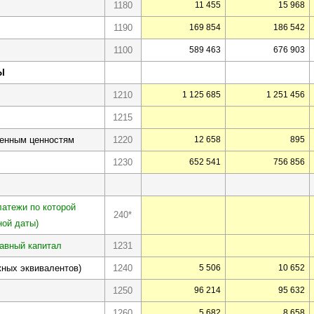
1180
11 455
15 968
1190
169 854
186 542
1100
589 463
676 903
Ы
1210
1 125 685
1 251 456
1215
тенным ценностям
1220
12 658
895
1230
652 541
756 856
латежи по которой
240*
ной даты)
авный капитал
1231
ных эквивалентов)
1240
5 506
10 652
1250
96 214
95 632
1260
5 682
8 658