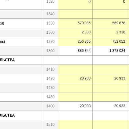
1320
()
()
1340
ки)
1350
579 985
569 878
1360
2 338
2 338
ок)
1370
256 365
752 652
1300
886 844
1 373 024
ЕЛЬСТВА
1410
1420
20 933
20 933
1430
1450
1400
20 933
20 933
ЕЛЬСТВА
1510