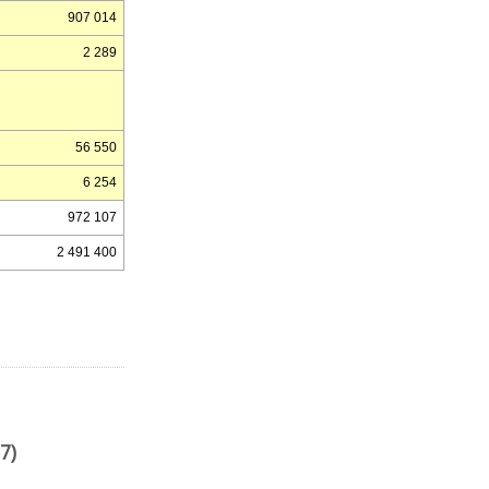
907 014
2 289
56 550
6 254
972 107
2 491 400
7)