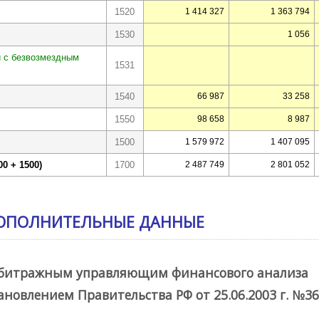
1520
1 414 327
1 363 794
1530
1 056
и с безвозмездным
1531
1540
66 987
33 258
1550
98 658
8 987
1500
1 579 972
1 407 095
0 + 1500)
1700
2 487 749
2 801 052
ОПОЛНИТЕЛЬНЫЕ ДАННЫЕ
рбитражным управляющим финансового анализа
тановлением Правительства РФ от 25.06.2003 г. №36