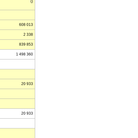
()
608 013
2 338
839 853
1 498 360
20 933
20 933