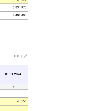
1 834 975
2 491 400
тыс. руб.
01.01.2024
5
48 156