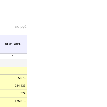
тыс. руб.
01.01.2024
5
5 076
284 433
579
175 813