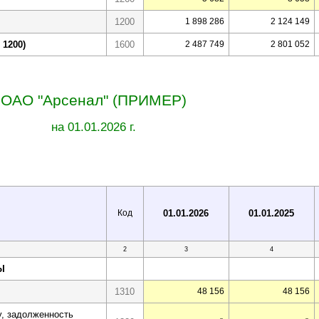
1200
1 898 286
2 124 149
 1200)
1600
2 487 749
2 801 052
ОАО "Арсенал" (ПРИМЕР)
на 01.01.2026 г.
Код
01.01.2026
01.01.2025
2
3
4
Ы
1310
48 156
48 156
, задолженность