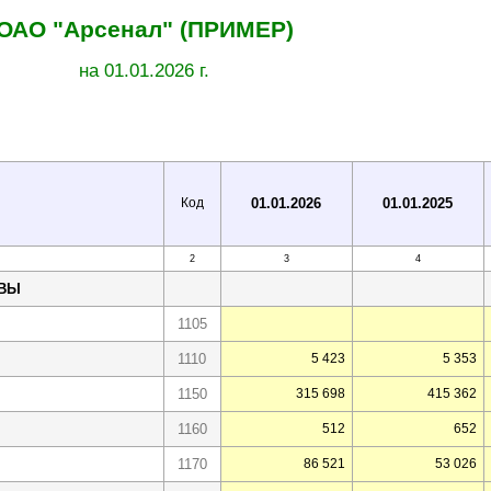
ОАО "Арсенал" (ПРИМЕР)
на 01.01.2026 г.
Код
01.01.2026
01.01.2025
2
3
4
ИВЫ
1105
1110
5 423
5 353
1150
315 698
415 362
1160
512
652
1170
86 521
53 026