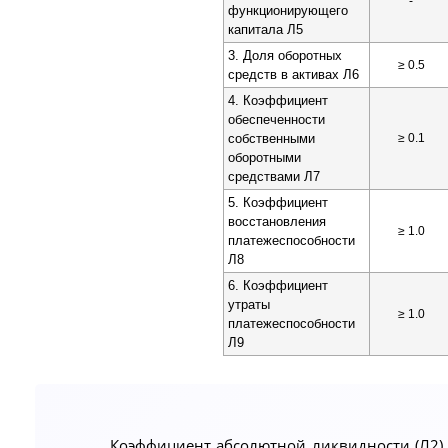
-
функционирующего
капитала Л5
3. Доля оборотных
≥ 0.5
средств в активах Л6
4. Коэффициент
обеспеченности
собственными
≥ 0.1
оборотными
средствами Л7
5. Коэффициент
восстановления
≥ 1.0
платежеспособности
Л8
6. Коэффициент
утраты
≥ 1.0
платежеспособности
Л9
Коэффициент абсолютной ликвидности (Л2) 