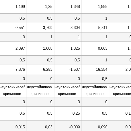
1,199
1,25
1,348
1,888
1
0,5
0,5
0,5
1
0,551
3,709
3,304
5,311
1
0
1
1
1
2,097
1,608
1,325
0,663
1
0,5
0,5
0,5
1
7,876
6,293
-1,507
16,354
2,
0
0
0
0,5
неустойчивое/
неустойчивое/
неустойчивое/
неустойчивое/
неустойчиво
кризисное
кризисное
кризисное
кризисное
кризисное
0
0
0
0
0,5
0,5
0,25
0,5
0,
0,015
0,03
-0,009
0,096
0,