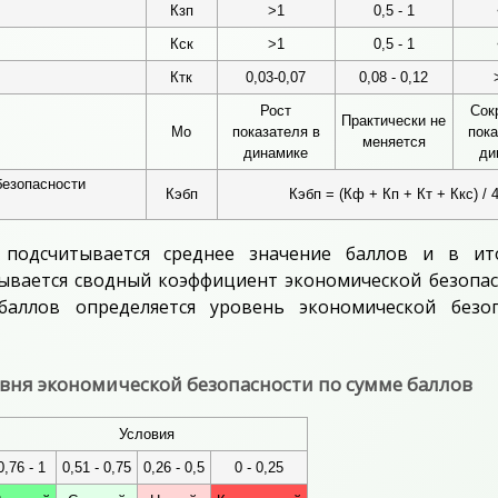
Кзп
>1
0,5 - 1
Кск
>1
0,5 - 1
Ктк
0,03-0,07
0,08 - 0,12
Рост
Сок
Практически не
Мо
показателя в
пока
меняется
динамике
ди
езопасности
Кэбп
Кэбп = (Кф + Кп + Кт + Ккс) / 
подсчитывается среднее значение баллов и в ит
тывается сводный коэффициент экономической безопас
баллов определяется уровень экономической безоп
вня экономической безопасности по сумме баллов
Условия
0,76 - 1
0,51 - 0,75
0,26 - 0,5
0 - 0,25