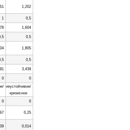
,51
1,202
1
0,5
,78
1,604
0,5
0,5
,04
1,805
0,5
0,5
091
3,439
0
0
е/
неустойчивое/
кризисное
0
0
167
0,25
009
0,014