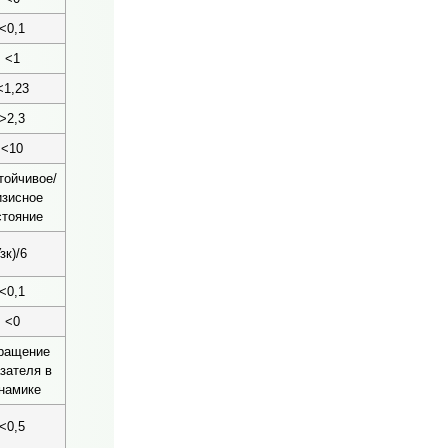
<0,1
<1
<1,23
>2,3
<10
тойчивое/
изисное
стояние
к)/6
<0,1
<0
ращение
зателя в
намике
<0,5