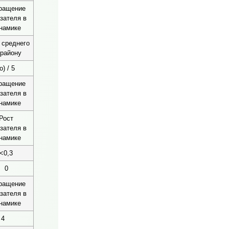
ращение
зателя в
намике
 среднего
 району
) / 5
ращение
зателя в
намике
Рост
зателя в
намике
<0,3
0
ращение
зателя в
намике
 4