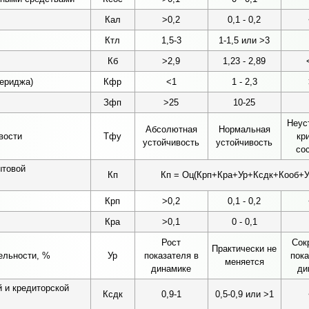
Кал
>0,2
0,1 - 0,2
Ктл
1,5-3
1-1,5 или >3
Кб
>2,9
1,23 - 2,89
ериджа)
Кфр
<1
1 - 2,3
Зфп
>25
10-25
Неус
Абсолютная
Нормальная
вости
Тфу
кр
устойчивость
устойчивость
со
ытовой
Кп
Кп = Оц(Крп+Кра+Ур+Ксдк+Кооб+Уз
Крп
>0,2
0,1 - 0,2
Кра
>0,1
0 - 0,1
Рост
Сок
Практически не
ельности, %
Ур
показателя в
пока
меняется
динамике
ди
 и кредиторской
Ксдк
0,9-1
0,5-0,9 или >1