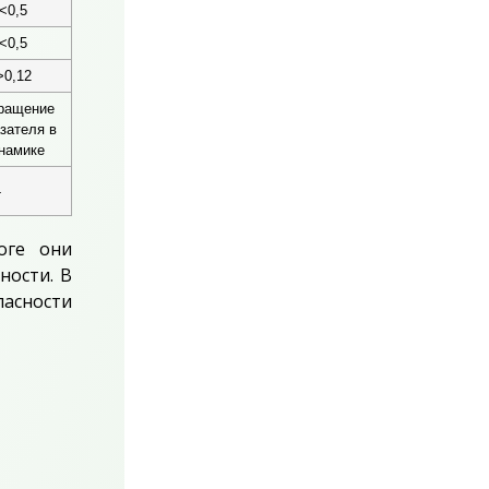
<0,5
<0,5
>0,12
ращение
зателя в
намике
4
оге они
ности. В
асности