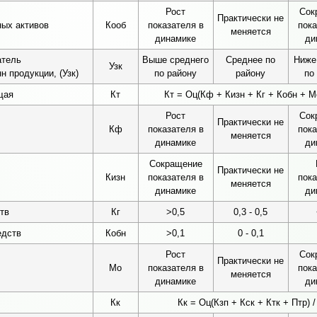
Рост
Сок
Практически не
ых активов
Кооб
показателя в
пока
меняется
динамике
ди
атель
Выше среднего
Среднее по
Ниже
Узк
н продукции, (Узк)
по району
району
по
щая
Кт
Кт = Оц(Кф + Кизн + Кг + Кобн + Мо
Рост
Сок
Практически не
Кф
показателя в
пока
меняется
динамике
ди
Сокращение
Практически не
Кизн
показателя в
пока
меняется
динамике
ди
тв
Кг
>0,5
0,3 - 0,5
едств
Кобн
>0,1
0 - 0,1
Рост
Сок
Практически не
Мо
показателя в
пока
меняется
динамике
ди
Кк
Кк = Оц(Кзп + Кск + Ктк + Птр) /