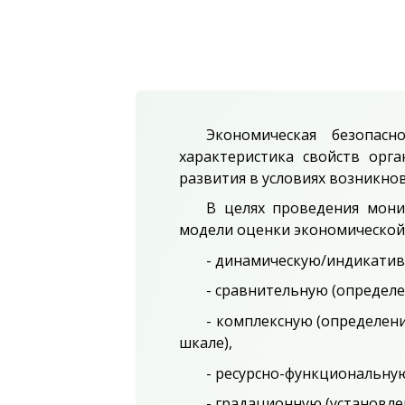
Экономическая безопасн
характеристика свойств орг
развития в условиях возникнов
В целях проведения мони
модели оценки экономической 
- динамическую/индикатив
- сравнительную (определ
- комплексную (определен
шкале),
- ресурсно-функциональную
- градационную (установле