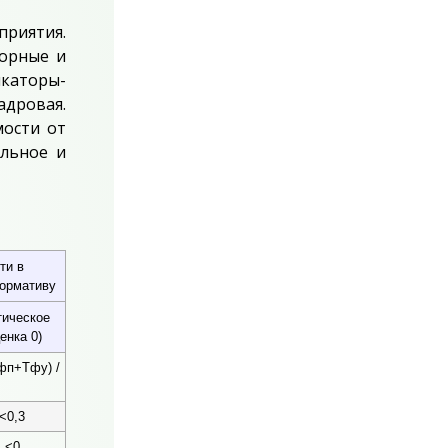
приятия.
торные и
каторы-
адровая.
мости от
альное и
ти в
нормативу
тическое
ценка 0)
п+Тфу) /
<0,3
<0