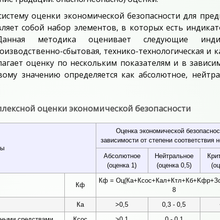
истему оценки экономической безопасности для пред
ляет собой набор элементов, в которых есть индика
. Данная методика оценивает следующие инди
оизводственно-сбытовая, технико-технологическая и к
агает оценку по нескольким показателям и в зависи
вому значению определяется как абсолютное, нейтр
лексной оценки экономической безопасности
Оценка экономической безопаснос
зависимости от степени соответствия 
ры
Абсолютное
Нейтральное
Кри
(оценка 1)
(оценка 0,5)
(о
Кф = Оц(Ка+Ксос+Кал+Ктл+Кб+Kфр+Зф
Кф
8
Ка
>0,5
0,3 - 0,5
нными средствами
Ксос
>0,1
0 - 0,1