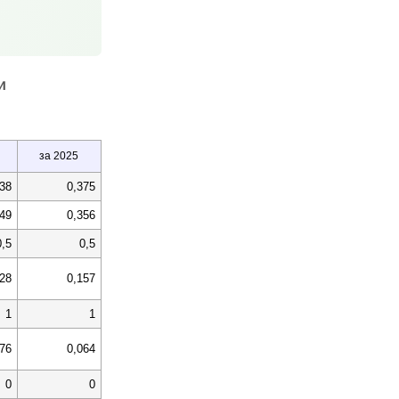
и
за 2025
438
0,375
,49
0,356
0,5
0,5
328
0,157
1
1
076
0,064
0
0