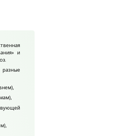
твенная
вания» и
оз.
 разные
внем),
мам),
ствующей
м),