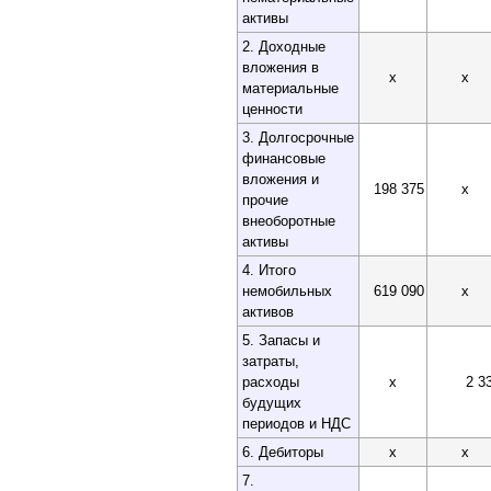
активы
2. Доходные
вложения в
x
x
материальные
ценности
3. Долгосрочные
финансовые
вложения и
198 375
x
прочие
внеоборотные
активы
4. Итого
немобильных
619 090
x
активов
5. Запасы и
затраты,
расходы
x
2 3
будущих
периодов и НДС
6. Дебиторы
x
x
7.