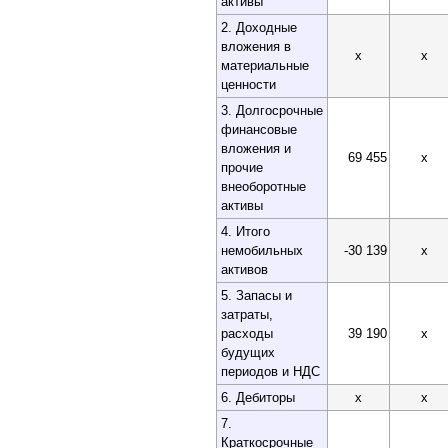
активы
2. Доходные
вложения в
x
x
материальные
ценности
3. Долгосрочные
финансовые
вложения и
69 455
x
прочие
внеоборотные
активы
4. Итого
немобильных
-30 139
x
активов
5. Запасы и
затраты,
расходы
39 190
x
будущих
периодов и НДС
6. Дебиторы
x
x
7.
Краткосрочные