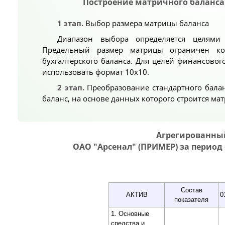
Построение матричного баланса
1 этап.
Выбор размера матрицы баланса
Диапазон выбора определяется целями 
Предельный размер матрицы ограничен ко
бухгалтерского баланса. Для целей финансово
использовать формат 10х10.
2 этап.
Преобразование стандартного бала
баланс, на основе данных которого строится ма
Агрегированны
ОАО "Арсенал" (ПРИМЕР) за период с 0
Состав
АКТИВ
0
показателя
1. Основные
средства и