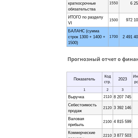
краткосрочные
1550
6 2
обязательства
ИТОГО по разделу
972 1
1500
VI
БАЛАНС (сумма
строк 1300 + 1400 +
1700
2 491 4
1500)
Прогнозный отчет о фина
Код
Ин
Показатель
2023
стр.
р
1
2
3
Выручка
2110
8 207 745
Себестоимость
3 392 146
2120
продаж
Валовая
4 815 599
2100
прибыль
Коммерческие
3 877 503
2210