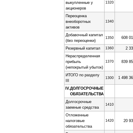
выкупленные у
1320
акционеров
Переоценка
внеоборотных
1340
активов
Добавочный капитал
608 0
1350
(без переоценки)
Резервный капитал
1360
2 3
Нераспределенная
прибыль
1370
839 8
(непокрытый убыток)
ИТОГО по разделу
1 498 3
1300
III
IV.ДОЛГОСРОЧНЫЕ
ОБЯЗАТЕЛЬСТВА
Долгосрочные
1410
заемные средства
Отложенные
налоговые
1420
20 9
обязательства