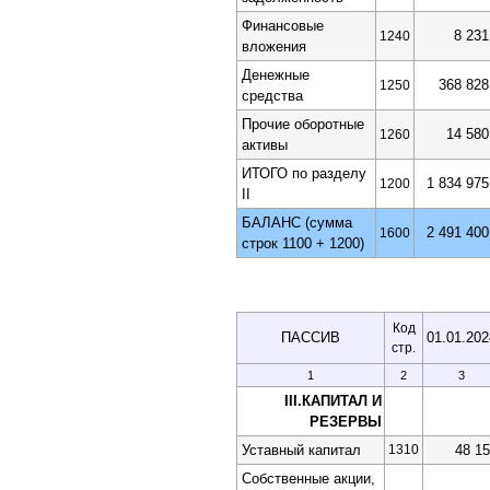
Финансовые
8 231
1240
вложения
Денежные
368 828
1250
средства
Прочие оборотные
14 580
1260
активы
ИТОГО по разделу
1 834 975
1200
II
БАЛАНС (сумма
2 491 400
1600
строк 1100 + 1200)
Код
ПАССИВ
01.01.202
стр.
1
2
3
III.КАПИТАЛ И
РЕЗЕРВЫ
Уставный капитал
1310
48 1
Собственные акции,