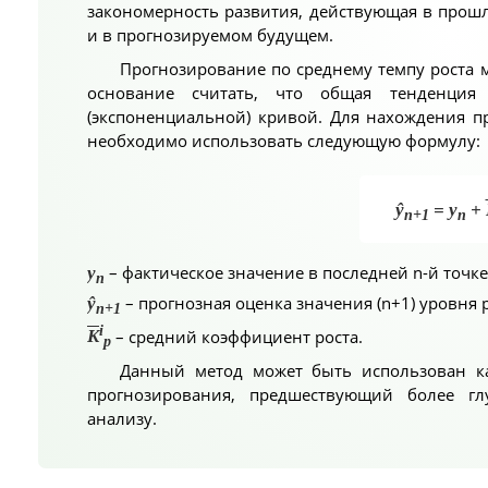
закономерность развития, действующая в прошл
и в прогнозируемом будущем.
Прогнозирование по среднему темпу роста м
основание считать, что общая тенденция р
(экспоненциальной) кривой. Для нахождения п
необходимо использовать следующую формулу:
ŷ
= y
+
n+1
n
– фактическое значение в последней n-й точке
y
n
– прогнозная оценка значения (n+1) уровня 
ŷ
n+1
i
– средний коэффициент роста.
K
p
Данный метод может быть использован к
прогнозирования, предшествующий более глу
анализу.