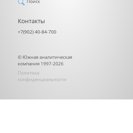
Поиск
Контакты
+7(902) 40-84-700
©
Южная аналитическая
компания
1997-2026
Политика
конфиденциальности